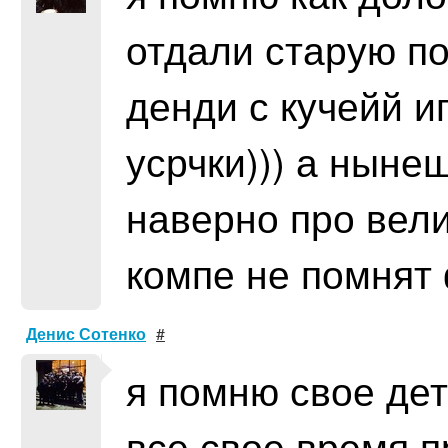
отдали старую п
денди с кучейй и
усрчки))) а ныне
наверно про вели
компе не помнят
Денис Сотенко
#
я помню свое детс
все свое время п