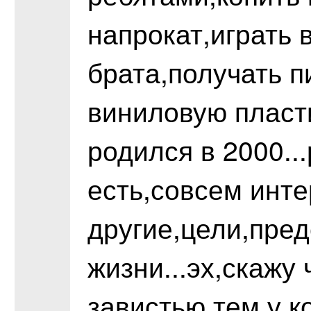
напрокат,играть 
брата,получать п
виниловую пласт
родился в 2000..
есть,совсем инт
другие,цели,пред
жизни...эх,скажу
завистью,тем,у к