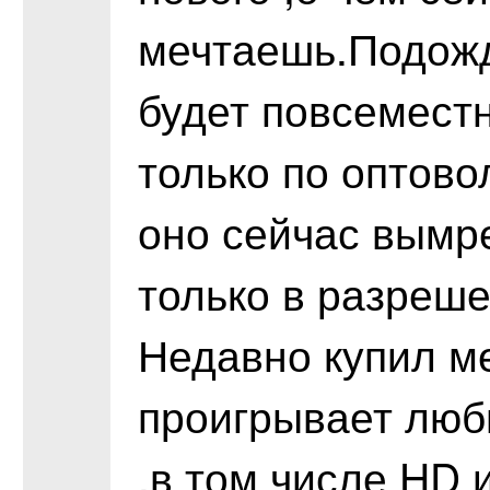
мечтаешь.Подожд
будет повсемест
только по оптово
оно сейчас вымре
только в разреше
Недавно купил м
проигрывает лю
,в том числе HD и