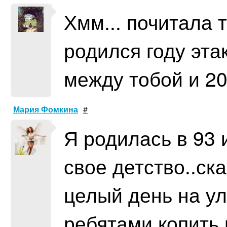
Хмм... почитала т
родился году эта
между тобой и 2
Мария Фомкина
#
Я родилась в 93 
свое детство..ск
целый день на ул
ребятами,копить