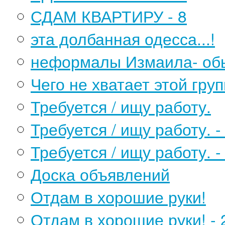
СДАМ КВАРТИРУ - 8
эта долбанная одесса...!
неформалы Измаила- обь
Чего не хватает этой груп
Требуется / ищу работу.
Требуется / ищу работу. -
Требуется / ищу работу. -
Доска объявлений
Отдам в хорошие руки!
Отдам в хорошие руки! - 