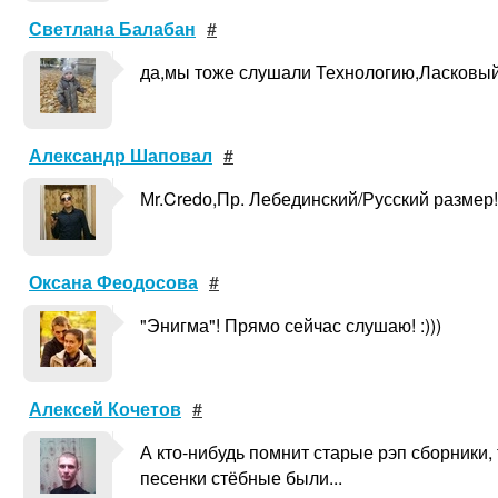
Светлана Балабан
#
да,мы тоже слушали Технологию,Ласковый 
Александр Шаповал
#
Мr.Crеdо,Пр. Лебединский/Русский размер!
Оксана Феодосова
#
"Энигма"! Прямо сейчас слушаю! :)))
Алексей Кочетов
#
А кто-нибудь помнит старые рэп сборники, 
песенки стёбные были...