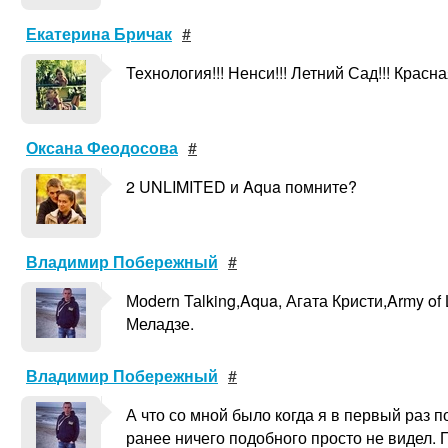
Екатерина Бричак
#
Технология!!! Ненси!!! Летний Сад!!! Красна
Оксана Феодосова
#
2 UNLIMITED и Aqua помните?
Владимир Побережный
#
Моdеrn Таlking,Aqua, Агата Кристи,Army of
Меладзе.
Владимир Побережный
#
А что со мной было когда я в первый раз 
ранее ничего подобного просто не видел. 