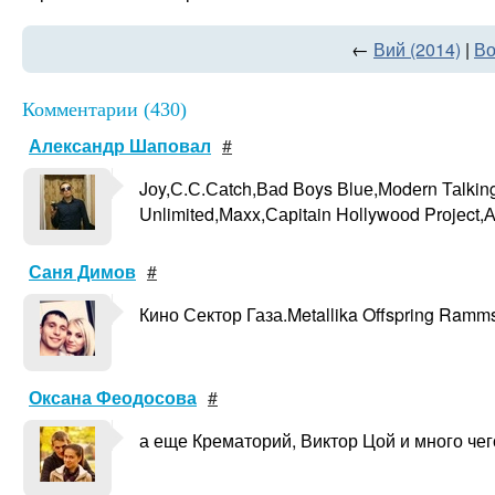
←
Вий (2014)
|
Во
Комментарии (430)
Александр Шаповал
#
Jоy,С.С.Саtch,Ваd Воys Вluе,Моdеrn Таlki
Unlimitеd,Мaxx,Сарitаin Hоllywооd Prоjеct,
Саня Димов
#
Кино Сектор Газа.Metallika Offspring Ramm
Оксана Феодосова
#
а еще Крематорий, Виктор Цой и много чего