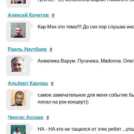
Алексей Кочетов
#
Кар-Мэн-это тема!!!! До сих пор слушаю ино
Раиль Умутбаев
#
Анжелика Варум. Пугачева. Madonna. Олег
Альберт Карлаш
#
самое замечательное для меня событие был
попал на рок-концерт))
Чингис Асхаев
#
НА - НА кто не тащился от этих ребят ...уп