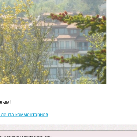
рвым!
лента комментариев
аши контакты
|
Лента активности