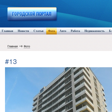
Главная
Новости
Статьи
Фото
Авто
Работа
Недвижимость
Б
→
Главная
Фото
#13