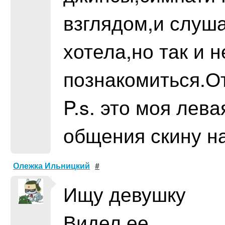
взглядом,и слуша
хотела,но так и 
познакомиться.От
P.s. это моя лев
общения скину н
Олежка Ильницкий
#
Ищу девушку
Видел ее