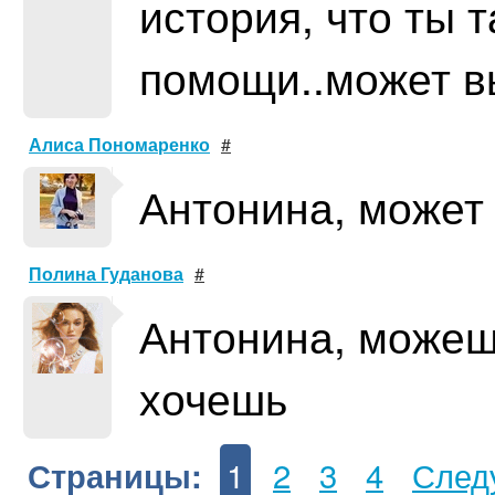
история, что ты 
помощи..может в
Алиса Пономаренко
#
Антонина, может 
Полина Гуданова
#
Антонина, можеш
хочешь
1
2
3
4
След
Страницы: