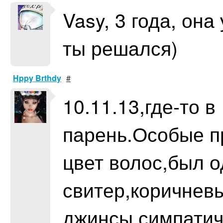
Vasy, 3 года, он
ты решался)
Hppy Brthdy
#
10.11.13,где-то в
парень.Особые п
цвет волос,был о
свитер,коричневы
джинсы,симпатич