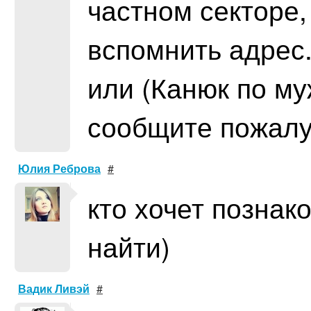
частном секторе,
вспомнить адрес
или (Канюк по муж
сообщите пожалу
Юлия Реброва
#
кто хочет познак
найти)
Вадик Ливэй
#