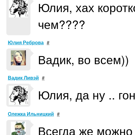
Юлия, хах коротко
чем????
Юлия Реброва
#
Вадик, во всем))
Вадик Ливэй
#
Юлия, да ну .. го
Олежка Ильницкий
#
Всегда же можно 