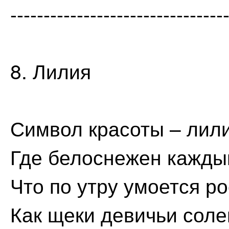
--------------------------------
8. Лилия
Символ красоты – лили
Где белоснежен кажды
Что по утру умоется р
Как щеки девичьи соле