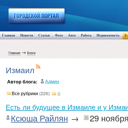
Главная
Новости
Статьи
Фото
Авто
Работа
Недвижимость
Б
→
Главная
Блоги
Измаил
Админ
Автор блога:
Все рубрики
(226)
()
Есть ли будущее в Измаиле и у Изма
Ксюша Райлян
→
29 ноябр