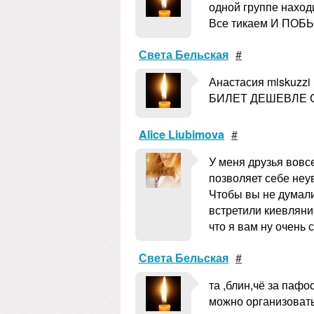
одной группе находи
Все тикаем И ПОБЫСТР
Света Бельская
#
Анастасия miskuz
БИЛЕТ ДЕШЕВЛЕ С
Alice Liubimova
#
У меня друзья вовсе
позволяет себе неу
Чтобы вы не думали
встретили киевляни
что я вам ну очень 
Света Бельская
#
та ,блин,чё за пафо
можно организовать 