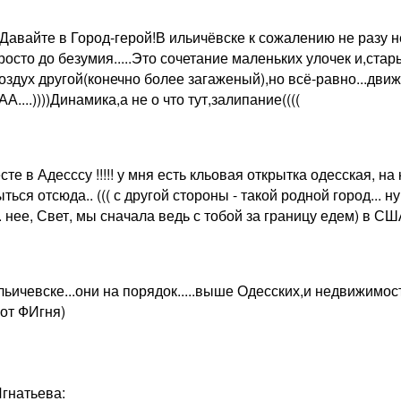
?Давайте в Город-герой!В ильичёвске к сожалению не разу 
осто до безумия.....Это сочетание маленьких улочек и,стар
воздух другой(конечно более загаженый),но всё-равно...дви
....))))Динамика,а не о что тут,залипание((((
те в Адесссу !!!!! у мня есть кльовая открытка одесская, на 
ться отсюда.. ((( с другой стороны - такой родной город... н
.. нее, Свет, мы сначала ведь с тобой за границу едем) в США
ьичевске...они на порядок.....выше Одесских,и недвижимост
вот ФИгня)
Игнатьева: