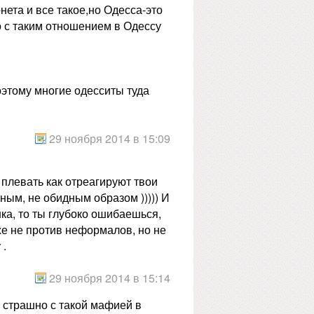
ета и все такое,но Одесса-это
то с таким отношением в Одессу
оэтому многие одесситы туда
29 ноября 2014 в 15:09
 плевать как отреагируют твои
ным, не обидным образом ))))) И
нка, то ты глубоко ошибаешься,
аже не против неформалов, но не
 .
29 ноября 2014 в 15:14
о страшно с такой мафией в