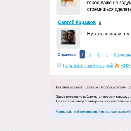
город,даже не заду
стремишься сделать
Сергей Каражов
#
Ну хоть выпили эту 
Страницы:
1
2
3
4
Следующ
Добавить комментарий
RSS-
Реклама на сайте
|
Помощь
|
Авторские права
|
Н
Здесь ежедневно публикуются новости города, с
На сайте вы найдете интервью, консультации по 
Социально-информационный портал для жителей 