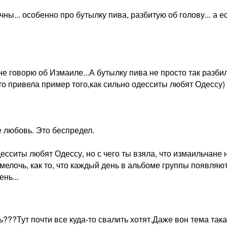
ны... особенно про бутылку пива, разбитую об голову... а е
не говорю об Измаиле...А бутылку пива не просто так разбили
сто привела пример того,как сильно одесситы любят Одессу)
е любовь. Это беспредел.
десситы любят Одессу, но с чего ты взяла, что измаильчане
мелочь, как то, что каждый день в альбоме группы появляю
нь...
ь???Тут почти все куда-то свалить хотят.Даже вон тема так