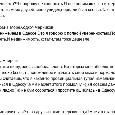
еще что?Я попрошу не коверкать.Я все понимаю язык интерн
-то из моих друзей такое увидел,порвали бы в клочья.Так ч
ся.
юбиТ МореХодко^ Черников :
ниже,чем в Одессе.Это я говорю с полной уверенностью.П
деть.И недвижимость, кстати,там тоже дешевле.
Вампирчик
 так и пишу, здесь свобода слова. Во-вторых мне абсолютно
неплохо бы быть повежливее и излагать свои мысли нормаль
ы считаешь, что я какая-то провинциальная тупая измальча
нься в Одессу*,ммм насчёт этого промолчу =))) я совсем д
м ладно )))) не бум ссориться ) простите ошиблась - в Одессу
пирчик : а чёэт за друзья такие зверские-то,а?мне аж стал