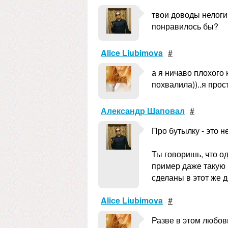
твои доводы нелогич
понравилось бы?
Alice Liubimova
#
а я ничаво плохого 
похвалила))..я про
Александр Шаповал
#
Про бутылку - это н
Ты говоришь, что о
пример даже такую 
сделаны в этот же де
Alice Liubimova
#
Разве в этом любов