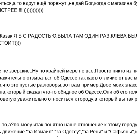
ться,а то вдруг ещё порежут ,не дай Бог,когда с магазина бу
ЕЕ!!!!!)))))))))))))
zi Казак Я Б С РАДОСТЬЮ,БЫЛА ТАМ ОДИН РАЗ,КЛЁВА Б
ТОИТ))))
 не зверские..Ну по крайней мере не все.Просто никто из ни
важительно отзываться об Одессе,так как в отличие от вас 
,что это пустые разговоры,вот вам пример.Двое моих знако
на,который сказал что-то обидное об Одессе.Они об его гол
советую уважительно относиться к городу,в который вы так 
с-то,а?по-моеу итак понятно наше отношение к этому городу..
движение "за Измаил","за Одессу","за Рени" и "Сафьяны",и 