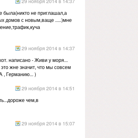
29 ноября 2014 в 14:37
не была(никто не приглашал,а
ых домов с новым,ваще .....)мне
жение,трафик,куча
29 ноября 2014 в 14:37
кот. написано - Живи у моря...
у это жне значит, что мы совсем
 , Германию... )
29 ноября 2014 в 14:51
ь...дороже чем,в
29 ноября 2014 в 15:07