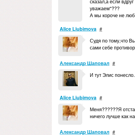
сказал,а если вдруг
уважаем"???
А мы короче не лю
Alice Liubimova
#
Судя по тому,что В
сами себе противор
Александр Шаповал
#
И тут Элис понесло..
Alice Liubimova
#
Меня??????Я отстаи
ничего лучше как нап
Александр Шаповал
#