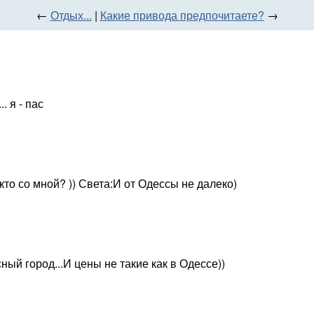
←
Отдых...
|
Какие привода предпочитаете?
→
.. я - пас
кто со мной? )) Света:И от Одессы не далеко)
ный город...И цены не такие как в Одессе))