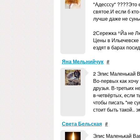
"Адесссу" ????Это 
святое.И если б кто
лучше даже не сунь
2Сережка ^Йа не Л
Цены в Ильечевске 
ездят в барах поси
Яна Мельнийчук
#
2 Элис Маленькай 
Во-первых как хочу
друзья. В-третьих 
в-четвёртых, если т
чтобы писать *не су
стоит быть такой.. э
Света Бельская
#
Элис Маленькай Вам