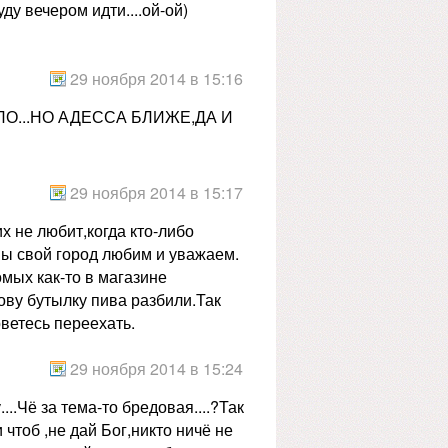
ду вечером идти....ой-ой)
29 ноября 2014 в 15:16
ЫЛО...НО АДЕССА БЛИЖЕ,ДА И
29 ноября 2014 в 15:17
х не любит,когда кто-либо
мы свой город любим и уважаем.
мых как-то в магазине
ову бутылку пива разбили.Так
рветесь переехать.
29 ноября 2014 в 15:24
..Чё за тема-то бредовая....?Так
чтоб ,не дай Бог,никто ничё не