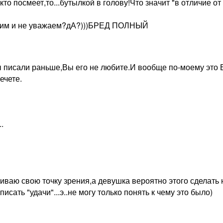
 кто посмеет,то...бутылкой в голову!Что значит "в отличие о
бим и не уважаем?дА?)))БРЕД ПОЛНЫЙ
ы писали раньше,Вы его не любите.И вообще по-моему это
ечете.
.
ваю свою точку зрения,а девушка вероятно этого сделать н
исать "удачи"...э..не могу только понять к чему это было)