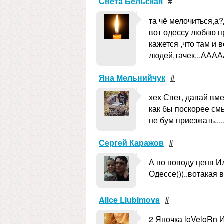
Света Бельская
#
та чё мелочиться,а
вот одессу люблю пр
кажется ,что там и 
людей,тачек...АААААА
Яна Мельнийчук
#
хех Свет, давай вмес
как бы поскорее смы
не бум приезжать...
Сергей Каражов
#
А по поводу ценв Ил
Одессе)))..вотакая 
Alice Liubimova
#
2 Яночка loVeloRn 