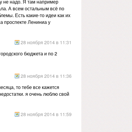
ому не надо. Я там например
ала. А всем остальным всё по
емы. Есть какие-то идеи как их
на проспекте Лениниа у
28 ноября 2014 в 11:31
 городского бюджета и по 2
28 ноября 2014 в 11:36
есяца, то тебе все кажется
недостатки. я очень люблю свой
28 ноября 2014 в 11:59