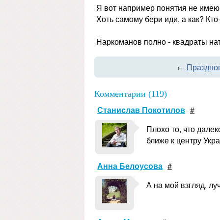
Я вот например понятия не имею 
Хоть самому бери иди, а как? Кто
Наркоманов полно - квадраты нат
←
Празднов
Комментарии (119)
Станислав Покотилов
#
Плохо то, что дале
ближе к центру Укра
Анна Белоусова
#
А на мой взгляд, лу