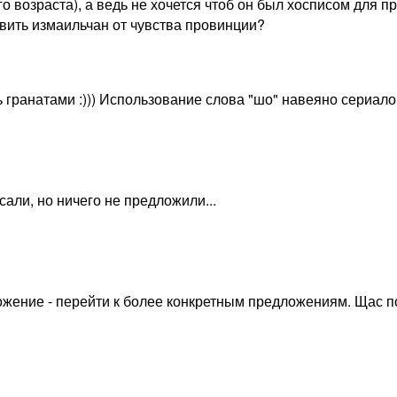
о возраста), а ведь не хочется чтоб он был хосписом для 
авить измаильчан от чувства провинции?
ь гранатами :))) Использование слова "шо" навеяно сериал
али, но ничего не предложили...
ожение - перейти к более конкретным предложениям. Щас п