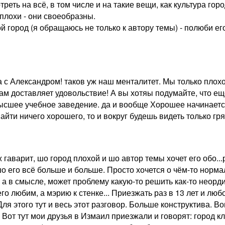
реть на всё, в том числе и на такие вещи, как культура гор
 плохи - они своеобразны.
й город (я обращаюсь не только к автору темы) - полюби его
 с Александром! таков уж наш менталитет. Мы только плохо
м доставляет удовольствие! А вы хотяы подумайте, что еще
ысшее учебное заведение. да и вообще Хорошее начинаетс
йти ничего хорошего, то и вокруг будешь видеть только гря
ж гаварит, шо город плохой и шо автор темы хочет его обо...р
о его всё больше и больше. Просто хочется о чём-то норма
, а в смысле, может проблему какую-то решить как-то неорди
го любим, а мэрию к стенке... Приезжать раз в 13 лет и любо
Для этого тут и весь этот разговор. Больше конструктива. В
. Вот тут мои друзья в Измаил приезжали и говорят: город кл