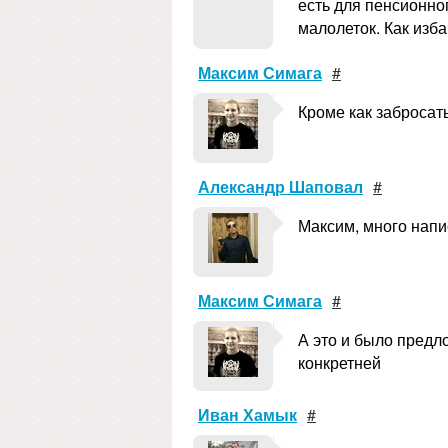
есть для пенсионног
малолеток. Как изб
Максим Симага
#
Кроме как забросат
Александр Шаповал
#
Максим, много напис
Максим Симага
#
А это и было предл
конкретней
Иван Хамык
#