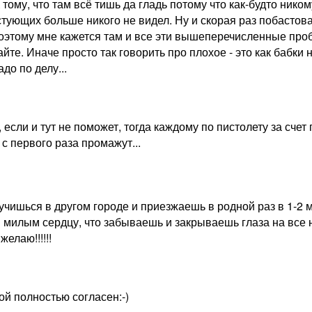
 К тому, что там всё тишь да гладь потому что как-будто ник
стующих больше никого не видел. Ну и скорая раз побастов
поэтому мне кажется там и все эти вышеперечисленные пробл
те. Иначе просто так говорить про плохое - это как бабки 
до по делу...
 если и тут не поможет, тогда каждому по пистолету за счет
 с первого раза промажут...
 учишься в другом городе и приезжаешь в родной раз в 1-2 м
 милым сердцу, что забываешь и закрываешь глаза на все 
желаю!!!!!!
ой полностью согласен:-)