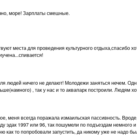
чно, море! Зарплаты смешные.
твуют места для проведения культурного отдыха,спасибо хот
иучена...спивается!
 Для людей ничего не делают! Молодежи заняться нечем. Од
ьше(намного) , так у нас и то аквапарк построили. Людям хот
ое, меня всегда поражала измаильская пассивность. Вроде, 
ду эдак 1997 или 96, так пошумели по подъездам немного и
ю как то попробовали запустить, да никому уже не надо бы