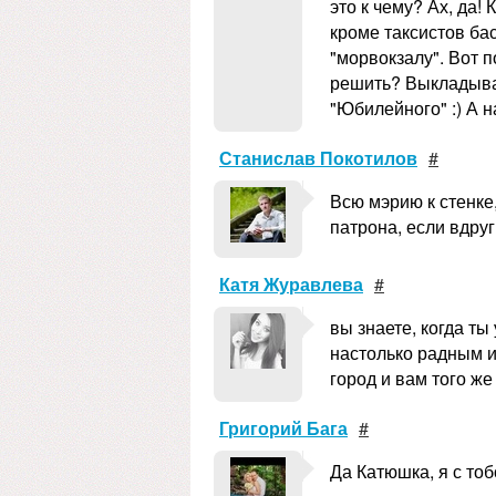
это к чему? Ах, да!
кроме таксистов ба
"морвокзалу". Вот 
решить? Выкладывай
"Юбилейного" :) А на
Станислав Покотилов
#
Всю мэрию к стенке,
патрона, если вдруг
Катя Журавлева
#
вы знаете, когда ты
настолько радным и
город и вам того же 
Григорий Бага
#
Да Катюшка, я с тоб