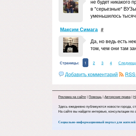
не будет никакого 
в "серьезные" ВУЗы,
уменьшилось тысяч 
Максим Симага
#
Да, но ведь есть не
том, чем они там за
Страницы:
1
2
3
4
Следующ
Добавить комментарий
RSS-
Реклама на сайте
|
Помощь
|
Авторские права
|
Н
Здесь ежедневно публикуются новости города, с
На сайте вы найдете интервью, консультации по 
Социально-информационный портал для жителей 