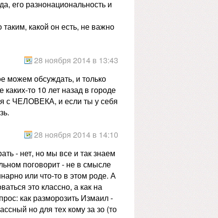
ода, его разнонациональность и
 таким, какой он есть, не важно
28 ноября 2014 в 13:43
е можем обсуждать, и только
 каких-то 10 лет назад в городе
я с ЧЕЛОВЕКА, и если ты у себя
зь.
28 ноября 2014 в 14:10
ать - нет, но мы все и так знаем
льном поговорит - не в смысле
нарно или что-то в этом роде. А
ваться это классно, а как на
опрос: как разморозить Измаил -
ассный но для тех кому за зо (то