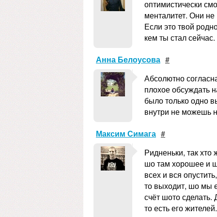
оптимистически смот
менталитет. Они не
Если это твой родно
кем ты стал сейчас.
Анна Белоусова
#
Абсолютно согласна
плохое обсуждать на
было только одно в
внутри не можешь на
Максим Симага
#
Ридненьки, так хто 
шо там хорошее и ш
всех и вся опустить
то выходит, шо мы е
счёт шото сделать. 
то есть его жителей