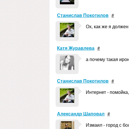
Станислав Покотилов
#
Ох, как же я должен
Катя Журавлева
#
а почему такая иро
Станислав Покотилов
#
Интернет - помойка,
Александр Шаповал
#
Измаил - город с б